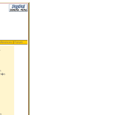
eferences
|
Forum
r
m
Orn�s
on