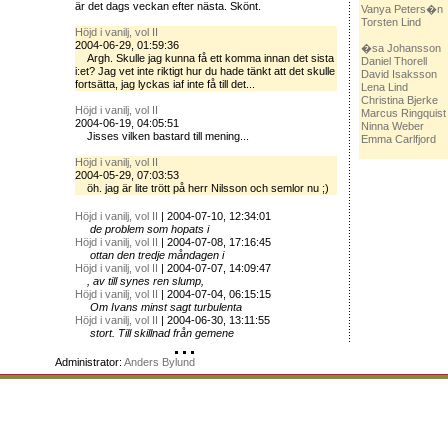
är det dags veckan efter nästa. Skönt.
Vanya Peters�n
Torsten Lind
Höjd i vanilj, vol II
2004-06-29, 01:59:36
�sa Johansson
Argh. Skulle jag kunna få ett komma innan det sista
Daniel Thorell
i:et? Jag vet inte riktigt hur du hade tänkt att det skulle
David Isaksson
fortsätta, jag lyckas iaf inte få till det...
Lena Lind
Christina Bjerke
Höjd i vanilj, vol II
Marcus Ringquist
2004-06-19, 04:05:51
Ninna Weber
Jisses vilken bastard till mening...
Emma Carlfjord
Höjd i vanilj, vol II
2004-05-29, 07:03:53
öh. jag är lite trött på herr Nilsson och semlor nu ;)
Höjd i vanilj, vol II
| 2004-07-10, 12:34:01
de problem som hopats i
Höjd i vanilj, vol II
| 2004-07-08, 17:16:45
ottan den tredje måndagen i
Höjd i vanilj, vol II
| 2004-07-07, 14:09:47
, av till synes ren slump,
Höjd i vanilj, vol II
| 2004-07-04, 06:15:15
Om Ivans minst sagt turbulenta
Höjd i vanilj, vol II
| 2004-06-30, 13:11:55
stort. Till skillnad från gemene
Administrator:
Anders Bylund