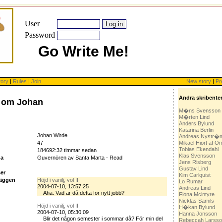
User
Password
Go Write Me!
tory
|
Rules
|
Join
New story
|
Pr
Andra skribente
n om Johan
M�ns Svensson
M�rten Lind
Anders Bylund
Katarina Berlin
Johan Wirde
Andreas Nystr�
47
Mikael Hiort af 
Tobias Ekendahl
184692:32 timmar sedan
Klas Svensson
da
Guvernören av Santa Marta - Read
Jens Risberg
Gustav Lind
ser
Kim Carlquist
läggen
Höjd i vanilj, vol II
Lo Rumar
2004-07-10, 13:57:25
Andreas Lind
Aha. Vad är då detta för nytt jobb?
Fiona Mcintyre
Nicklas Samils
Höjd i vanilj, vol II
H�kan Bylund
2004-07-10, 05:30:09
Hanna Jonsson
Blir det någon semester i sommar då? För min del
Rebeccah Larss