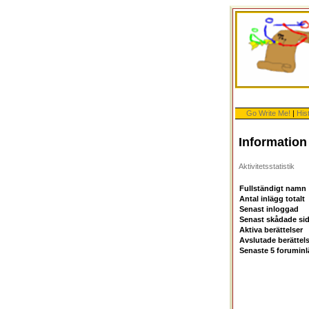
Go Write Me!
|
His
Informatio
Aktivitetsstatistik
Fullständigt namn
Antal inlägg totalt
Senast inloggad
Senast skådade si
Aktiva berättelser
Avslutade berättel
Senaste 5 forumin