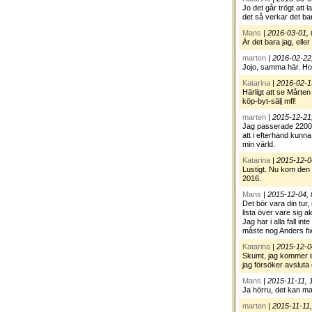
Jo det går trögt att
det så verkar det ba
Mans
|
2016-03-01, 
Är det bara jag, elle
marten
|
2016-02-22
Jojo, samma här. Ho
Katarina
|
2016-02-1
Härligt att se Mårten
köp-byt-sälj mfl!
marten
|
2015-12-21
Jag passerade 22000 
att i efterhand kunna 
min värld.
Katarina
|
2015-12-0
Lustigt. Nu kom den f
2016.
Mans
|
2015-12-04, 
Det bör vara din tur,
lista över vare sig ak
Jag har i alla fall in
måste nog Anders fix
Katarina
|
2015-12-0
Skumt, jag kommer in
jag försöker avsluta 
Mans
|
2015-11-11, 
Ja hörru, det kan ma
marten
|
2015-11-11,