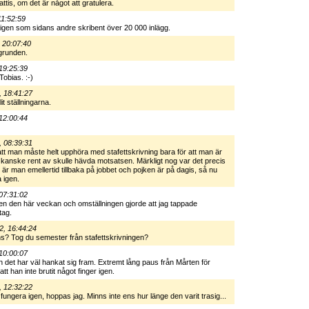
attis, om det är något att gratulera.
11:52:59
ligen som sidans andre skribent över 20 000 inlägg.
 20:07:40
grunden.
19:25:39
Tobias. :-)
, 18:41:27
lit ställningarna.
12:00:44
, 08:39:31
 att man måste helt upphöra med stafettskrivning bara för att man är
 kanske rent av skulle hävda motsatsen. Märkligt nog var det precis
 är man emellertid tillbaka på jobbet och pojken är på dagis, så nu
 igen.
07:31:02
gen den här veckan och omställningen gjorde att jag tappade
tag.
2, 16:44:24
ns? Tog du semester från stafettskrivningen?
10:00:07
en det har väl hankat sig fram. Extremt lång paus från Mårten för
att han inte brutit något finger igen.
, 12:32:22
ungera igen, hoppas jag. Minns inte ens hur länge den varit trasig...