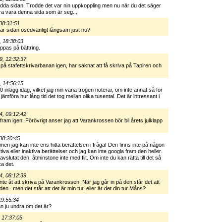
 ladda sidan. Trodde det var nin uppkoppling men nu när du det säger
ra vara denna sida som är seg...
08:31:51
r är sidan osedvanligt långsam just nu?
, 18:38:03
ppas på bättring.
9, 12:32:37
 på stafettskrivarbanan igen, har saknat att få skriva på Tapiren och
, 14:56:15
inlägg idag, vilket jag min vana trogen noterar, om inte annat så för
jämföra hur lång tid det tog mellan olika tusental. Det är intressant i
4, 09:12:42
ram igen. Förövrigt anser jag att Varankrossen bör bli årets julklapp
08:20:45
 men jag kan inte ens hitta berättelsen i fråga! Den finns inte på någon
tiva eller inaktiva berättelser och jag kan inte googla fram den heller.
te avslutat den, åtminstone inte med flit. Om inte du kan rätta till det så
a det.
4, 08:12:39
te åt att skriva på Varankrossen. När jag går in på den står det att
den...men det står att det är min tur, eller är det din tur Måns?
19:55:34
n ju undra om det är?
 17:37:05