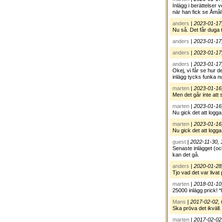
Inlägg i berättelser 
när han fick se Åmål
anders
|
2023-01-17
Nu så. Det får duga ti
anders
|
2023-01-17
anders
|
2023-01-17
anders
|
2023-01-17,
Okej, vi får se hur d
inlägg tycks funka n
marten
|
2023-01-16
Men det går inte att 
marten
|
2023-01-16
Nu gick det att logga
marten
|
2023-01-16
Nu gick det att logga
guest
|
2022-11-30, 
Senaste inlägget (oc
kan det gå.
anders
|
2020-01-28
Tjo vad det var livat
marten
|
2018-01-10
25000 inlägg prick! 
Mans
|
2017-02-02, 
Ska pröva det ikväll.
marten
|
2017-02-02