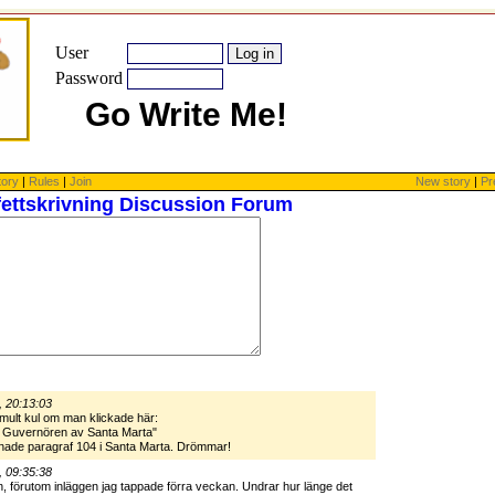
User
Password
Go Write Me!
tory
|
Rules
|
Join
New story
|
Pr
fettskrivning Discussion Forum
, 20:13:03
mult kul om man klickade här:
 Guvernören av Santa Marta"
pnade paragraf 104 i Santa Marta. Drömmar!
, 09:35:38
en, förutom inläggen jag tappade förra veckan. Undrar hur länge det