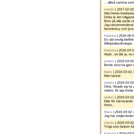
... alltså samma som
marten
|
2017-02-02
http://www.readspe
Detta är det roligas
finns på alla språk 
Jag rekommenderar sä
favoritstory och lyss
Katarina
|
2016-06-0
En rätt trevlig bieff
Wikipediasökningar. N
Katarina
|
2016-03-0
Aaah...se där ja, nu r
anders
|
2016-03-02
Borde visst ha gjort d
Mans
|
2016-03-02, 
Man tackar.
anders
|
2016-03-02
Okej. Visade sig ha 
vidare, för jag tvivla
anders
|
2016-03-02
Kliar för närvarande
Hmm...
Mans
|
2016-03-02, 
Jag har mejlat Ander
marten
|
2016-03-02
Trögt som fanken h
Katarina
|
2016-03-0