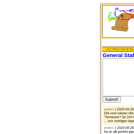
Go Write Me!
|
His
General Sta
anders
|
2023-04-26
Det vore nästan ohe
"Semester? Se 104 i
... och verkligen öp
anders
|
2023-04-25
Nu är allt perfekt ig