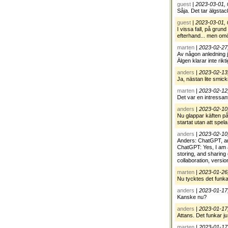
guest
|
2023-03-01, 
Såja. Det tar älgsta
guest
|
2023-03-01, 
I vissa fall, på grund
efterhand... men omöj
marten
|
2023-02-27
Av någon anledning j
Älgen klarar inte ri
anders
|
2023-02-13
Ja, nästan lite smic
marten
|
2023-02-12
Det var en intressan
anders
|
2023-02-10
Nu glappar käften på 
startat utan att spela
anders
|
2023-02-10
Anders: ChatGPT, ar
ChatGPT: Yes, I am aw
storing, and sharing 
collaboration, versio
marten
|
2023-01-26
Nu tycktes det funka
anders
|
2023-01-17
Kanske nu?
anders
|
2023-01-17
Attans. Det funkar ju
marten
|
2023-01-17