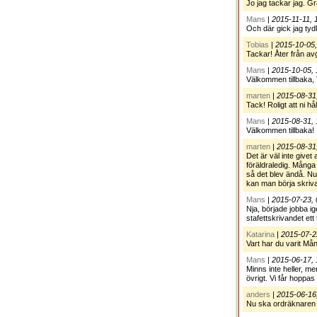
Jo jag tackar jag. Gr
Mans
|
2015-11-11, 
Och där gick jag tyd
Tobias
|
2015-10-05,
Tackar! Åter från av
Mans
|
2015-10-05, 
Välkommen tillbaka, 
marten
|
2015-08-31
Tack! Roligt att ni hål
Mans
|
2015-08-31, 
Välkommen tillbaka!
marten
|
2015-08-31
Det är väl inte givet
föräldraledig. Många
så det blev ändå. Nu
kan man börja skriva
Mans
|
2015-07-23, 
Nja, började jobba i
stafettskrivandet ett 
Katarina
|
2015-07-2
Vart har du varit Må
Mans
|
2015-06-17, 
Minns inte heller, m
övrigt. Vi får hoppas 
anders
|
2015-06-16
Nu ska ordräknaren f