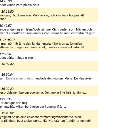
14:43:30
t det kunde vara på sin plats.
, 10:18:50
ruvligen, Hr. Svensson. Man tackar, och kan bara hoppas att
char!
10:49:57
lysande undantag är Helga Wohnzimmer-Schroeder, som Mårten och
mer till i berättelser som annars inte verkar ha med varandra att göra.
1, 18:45:27
 man gör här är ju den fundamentala frånvaron av kvinnliga
elserna... ingen värdering i det, men lite intressant i alla fall.
17:59:37
det börjar hända grejer...
, 16:32:47
, 16:30:04
en. En essä om grafitti.
handlade det nog om, Måns. En klassiker
, 16:29:22
gsproblemen bakom scenerna. Det funkar inte helt rätt ännu...
13:17:35
 er och gör bort mig"
mma ihåg vilken berättelse det kommer ifrån...
, 12:28:02
tigt att ha de allra enklaste formateringsvarianterna. Men...
ng till höger, byta teckensnitt... Nå. Här står jag framför er och gör