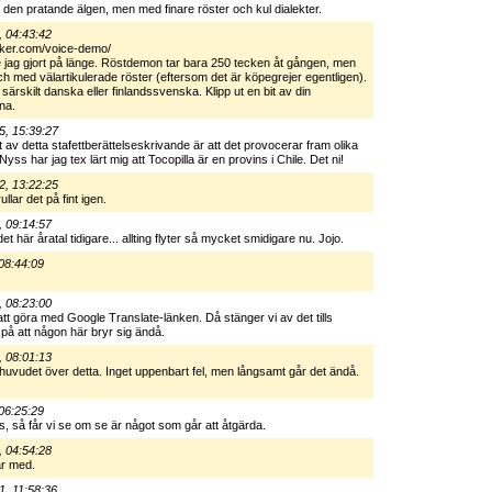
 den pratande älgen, men med finare röster och kul dialekter.
, 04:43:42
aker.com/voice-demo/
te jag gjort på länge. Röstdemon tar bara 250 tecken åt gången, men
och med välartikulerade röster (eftersom det är köpegrejer egentligen).
rskilt danska eller finlandssvenska. Klipp ut en bit av din
na.
5, 15:39:27
ekt av detta stafettberättelseskrivande är att det provocerar fram olika
yss har jag tex lärt mig att Tocopilla är en provins i Chile. Det ni!
2, 13:22:25
ullar det på fint igen.
, 09:14:57
et här åratal tidigare... allting flyter så mycket smidigare nu. Jojo.
08:44:09
, 08:23:00
att göra med Google Translate-länken. Då stänger vi av det tills
r på att någon här bryr sig ändå.
, 08:01:13
 huvudet över detta. Inget uppenbart fel, men långsamt går det ändå.
06:25:29
s, så får vi se om se är något som går att åtgärda.
, 04:54:28
är med.
1, 11:58:36