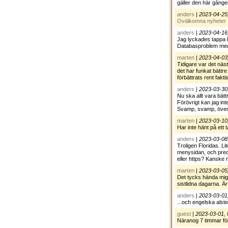
gäller den här gång
anders
|
2023-04-25
Ovälkomna nyheter
anders
|
2023-04-16
Jag lyckades tappa b
Databasproblem med 
marten
|
2023-04-03,
Tidigare var det nästa
det har funkat bättre
förbättrats rent fakt
anders
|
2023-03-30,
Nu ska allt vara bätt
Förövrigt kan jag int
Svamp, svamp, överal
marten
|
2023-03-10
Har inte hänt på ett
anders
|
2023-03-08
Troligen Floridas. Li
menysidan, och preci
eller https? Kanske
marten
|
2023-03-05
Det tycks hända mig
sistlidna dagarna. Är
anders
|
2023-03-01
...och engelska alster 
guest
|
2023-03-01, 
Näranog 7 timmar fö