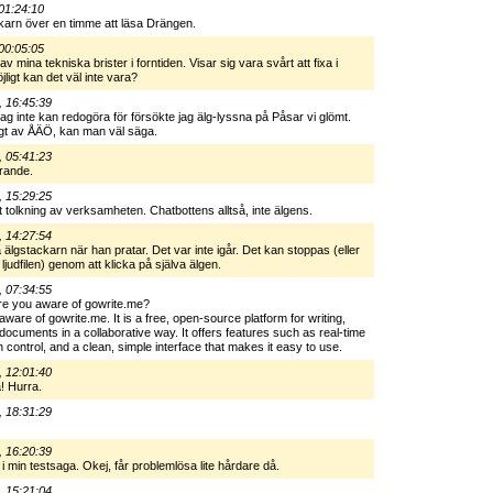
01:24:10
ckarn över en timme att läsa Drängen.
00:05:05
 av mina tekniska brister i forntiden. Visar sig vara svårt att fixa i
ligt kan det väl inte vara?
, 16:45:39
ag inte kan redogöra för försökte jag älg-lyssna på Påsar vi glömt.
ktigt av ÅÄÖ, kan man väl säga.
, 05:41:23
krande.
, 15:29:25
t tolkning av verksamheten. Chatbottens alltså, inte älgens.
, 14:27:54
älgstackarn när han pratar. Det var inte igår. Det kan stoppas (eller
 ljudfilen) genom att klicka på själva älgen.
, 07:34:55
e you aware of gowrite.me?
are of gowrite.me. It is a free, open-source platform for writing,
documents in a collaborative way. It offers features such as real-time
n control, and a clean, simple interface that makes it easy to use.
, 12:01:40
! Hurra.
, 18:31:29
, 16:20:39
 i min testsaga. Okej, får problemlösa lite hårdare då.
, 15:21:04