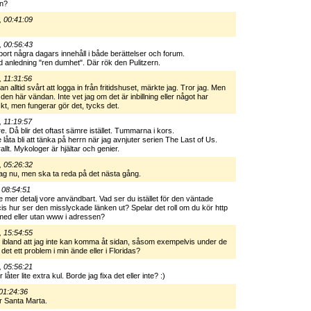
en?
, 00:41:09
, 00:56:43
ort några dagars innehåll i både berättelser och forum.
anledning "ren dumhet". Där rök den Pulitzern.
 11:31:56
n alltid svårt att logga in från fritidshuset, märkte jag. Tror jag. Men
 den här vändan. Inte vet jag om det är inbillning eller något har
iskt, men fungerar gör det, tycks det.
 11:19:57
re. Då blir det oftast sämre istället. Tummarna i kors.
e låta bli att tänka på herrn när jag avnjuter serien The Last of Us.
lt. Mykologer är hjältar och genier.
, 05:26:32
 tag nu, men ska ta reda på det nästa gång.
 08:54:51
te mer detalj vore användbart. Vad ser du istället för den väntade
s hur ser den misslyckade länken ut? Spelar det roll om du kör http
 med eller utan www i adressen?
, 15:54:55
 ibland att jag inte kan komma åt sidan, såsom exempelvis under de
 det ett problem i min ände eller i Floridas?
, 05:56:21
låter lite extra kul. Borde jag fixa det eller inte? :)
01:24:36
r Santa Marta.