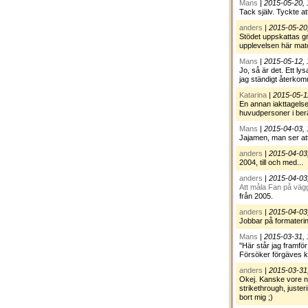
Mans
|
2015-05-20, 
Tack själv. Tyckte at
anders
|
2015-05-20
Stödet uppskattas g
upplevelsen här mat
Mans
|
2015-05-12, 
Jo, så är det. Ett 
jag ständigt återkom
Katarina
|
2015-05-1
En annan iakttagelse
huvudpersoner i berätt
Mans
|
2015-04-03, 
Jajamen, man ser att 
anders
|
2015-04-03
2004, till och med...
anders
|
2015-04-03
Att måla Fan på vägg
från 2005.
anders
|
2015-04-03
Jobbar på formaterin
Mans
|
2015-03-31, 
"Här står jag framför
Försöker förgäves ko
anders
|
2015-03-31
Okej. Kanske vore nyt
strikethrough, justeri
bort mig ;)