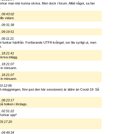
verkar man inte kunna skriva. Men dock i forum. Alltid något, sa fan
.
, 09:43:02
lls vidare.
, 09:31:38
, 09:19:51
 09:11:21
et funkar härifrån. Fortfarande UTF8-krångel, ser lite syrligt ut, men
u.
, 18:21:41
skriva inlägg.
, 18:21:07
 in minsann.
, 18:21:07
 in minsann.
10:12:06
h inloggningen, före just den här sessionen) är äldre än Covid-19. Så
, 08:23:17
 på holken i lördags.
, 02:51:22
*Korkar upp*
05:17:20
, 04:49:34