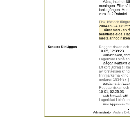
Måns, inte helt lätt
meningen. Eller så h
tankegången. Men, de
vara lätt? Dabniel
Fisk, kött och tårtgr
2004-09-24, 08:35:
Håller med - en rå
berättelse-sida! Hade 
mesta är nog risken 
Senaste 5 inläggen
Reggae-riskan och
10-05, 12:39:23
korvkiosken, so
Lagerblad i bihålan
någon tvättäkta 
Ett kort Bidrag til
av förståelsen kring 
finnmarkerna kring
nödåren 1834-37.
|
jordarna är i prin
Reggae-riskan och
10-01, 02:25:03
och kastade sitt
Lagerblad i bihålan
den uppenbara 
Administrator:
Anders Byl