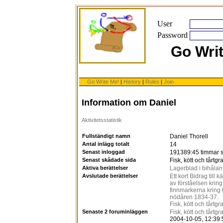
User
Password
Go Wri
Go Write Me!
|
History
|
Rules
|
Join
Information om Daniel
Aktivitetsstatistik
Fullständigt namn
Daniel Thorell
Antal inlägg totalt
14
Senast inloggad
191389:45 timmar 
Senast skådade sida
Fisk, kött och tårtgr
Aktiva berättelser
Lagerblad i bihålan
Avslutade berättelser
Ett kort Bidrag til
av förståelsen kring 
finnmarkerna kring
nödåren 1834-37.
Fisk, kött och tårtgr
Senaste 2 foruminläggen
Fisk, kött och tårtgr
2004-10-05, 12:39: