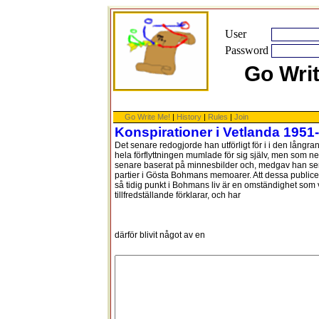
User
Password
Go Wri
Go Write Me!
|
History
|
Rules
|
Join
Konspirationer i Vetlanda 1951
Det senare redogjorde han utförligt för i i den lång
hela förflyttningen mumlade för sig själv, men som ne
senare baserat på minnesbilder och, medgav han se
partier i Gösta Bohmans memoarer. Att dessa public
så tidig punkt i Bohmans liv är en omständighet som v
tillfredställande förklarar, och har
därför blivit något av en