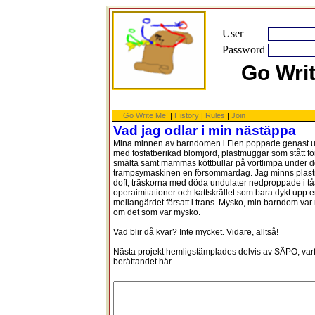
User
Password
Go Wri
Go Write Me!
|
History
|
Rules
|
Join
Vad jag odlar i min nästäppa
Mina minnen av barndomen i Flen poppade genast up
med fosfatberikad blomjord, plastmuggar som stått för
smälta samt mammas köttbullar på vörtlimpa under d
trampsymaskinen en försommardag. Jag minns plast
doft, träskorna med döda undulater nedproppade i
operaimitationer och kattskrället som bara dykt upp
mellangärdet försatt i trans. Mysko, min barndom var
om det som var mysko.
Vad blir då kvar? Inte mycket. Vidare, alltså!
Nästa projekt hemligstämplades delvis av SÄPO, varf
berättandet här.