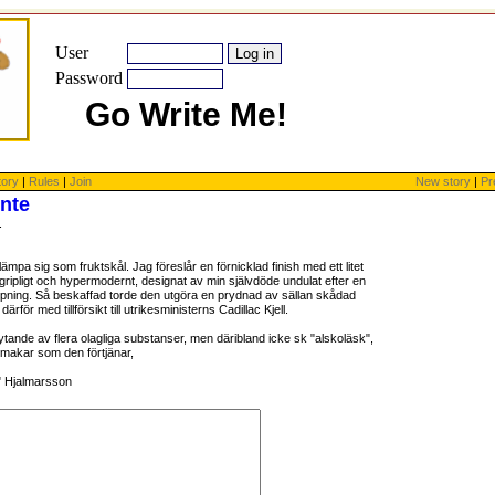
User
Password
Go Write Me!
tory
|
Rules
|
Join
New story
|
Pr
ente
.
ämpa sig som fruktskål. Jag föreslår en förnicklad finish med ett litet
ripligt och hypermodernt, designat av min självdöde undulat efter en
röpning. Så beskaffad torde den utgöra en prydnad av sällan skådad
för med tillförsikt till utrikesministerns Cadillac Kjell.
ytande av flera olagliga substanser, men däribland icke sk "alskoläsk",
makar som den förtjänar,
" Hjalmarsson