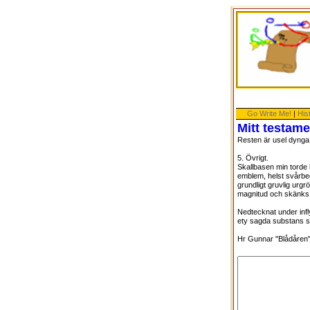
Go Write Me!
|
His
Mitt testam
Resten är usel dynga
5. Övrigt.
Skallbasen min torde l
emblem, helst svårbeg
grundligt gruvlig urg
magnitud och skänks där
Nedtecknat under infl
ety sagda substans s
Hr Gunnar "Blådåren