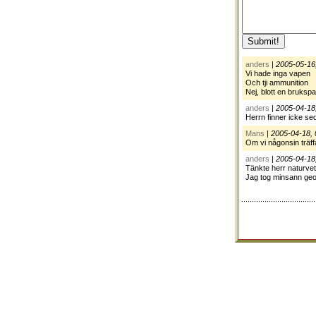
anders
|
2005-05-16
Vi hade inga vapen
Och tji ammunition
Nej, blott en bruksp
anders
|
2005-04-18
Herrn finner icke se
Mans
|
2005-04-18, 
Om vi någonsin träff
anders
|
2005-04-18
Tänkte herr naturvet
Jag tog minsann geolog