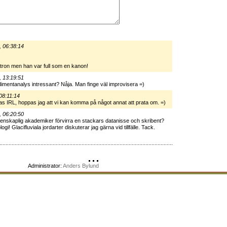
, 06:38:14
atron men han var full som en kanon!
, 13:19:51
dimentanalys intressant? Nåja. Man finge väl improvisera =)
08:11:14
as IRL, hoppas jag att vi kan komma på något annat att prata om. =)
, 06:20:50
enskaplig akademiker förvirra en stackars datanisse och skribent?
i! Glacifluviala jordarter diskuterar jag gärna vid tillfälle. Tack.
Administrator:
Anders Bylund