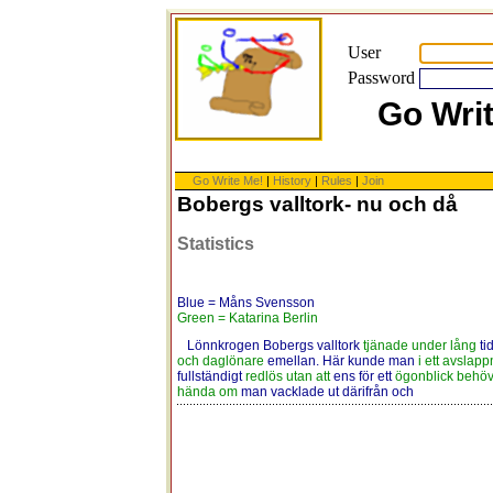
User
Password
Go Wri
Go Write Me!
|
History
|
Rules
|
Join
Bobergs valltork- nu och då
Statistics
Blue = Måns Svensson
Green = Katarina Berlin
Lönnkrogen Bobergs valltork
tjänade under lång
ti
och daglönare
emellan. Här kunde man
i ett avslap
fullständigt
redlös utan att
ens för ett
ögonblick behöv
hända om
man vacklade ut därifrån och