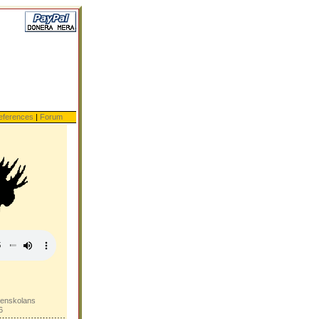
eferences
|
Forum
xenskolans
6