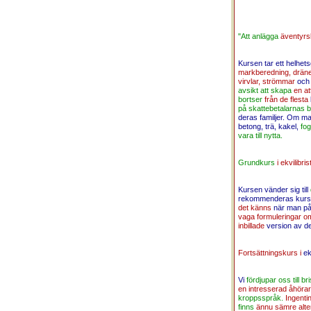
"Att anlägga
äventyrs
Kursen tar ett helhet
markberedning, dräne
virvlar, strömmar
och 
avsikt att skapa
en at
bortser
från de flesta
på skattebetalarnas 
deras familjer. Om m
betong, trä, kakel,
fo
vara till nytta.
Grundkurs
i ekvilibri
Kursen vänder sig till
rekommenderas kursen 
det känns
när man på
vaga formuleringar o
inbillade
version av d
Fortsättningskurs i
ek
Vi
fördjupar oss till b
en intresserad åhöra
kroppsspråk.
Ingenti
finns
ännu sämre alte