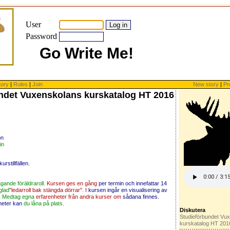
User
Password
Go Write Me!
tory
|
Rules
|
Join
New story
|
Pr
ndet Vuxenskolans kurskatalog HT 2016
on
in
rstillfällen.
ande föräldraroll.
Kursen ges en gång
per termin och innefattar 14
glad
"ledarroll bak stängda dörrar". I
kursen ingår en visualisering av
p. Medtag egna
erfarenheter från andra kurser om
sådana finnes.
heter kan
du låna på plats.
Diskutera
Studieförbundet Vu
kurskatalog HT 201