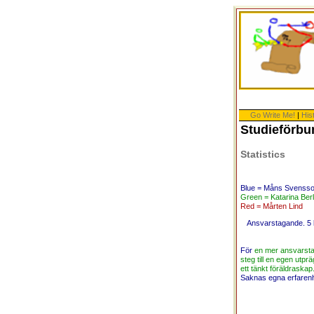
Go Write Me!
|
His
Studieförbu
Statistics
Blue = Måns Svenss
Green = Katarina Berl
Red = Mårten Lind
Ansvarstagande. 5 ku
För
en mer ansvarstag
steg till en egen utprä
ett tänkt föräldraska
Saknas egna erfaren