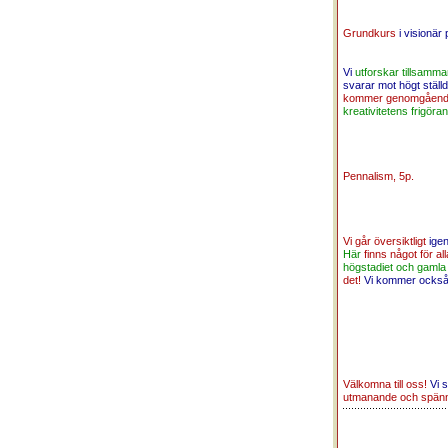
Grundkurs
i visionär
Vi
utforskar tillsam
svarar mot högt ställ
kommer genomgående
kreativitetens frigöran
Pennalism, 5p.
Vi går översiktligt
ige
Här
finns något för all
högstadiet och gamla
det!
Vi kommer ocks
Välkomna till oss!
Vi 
utmanande och spänn