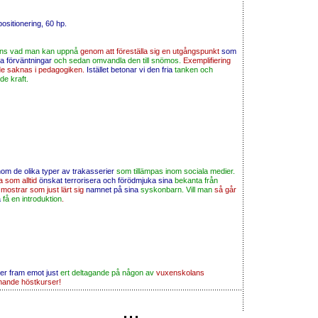
 positionering, 60 hp.
mans vad man kan uppnå
genom att föreställa sig en utgångspunkt
som
da förväntningar
och sedan omvandla den till snömos.
Exemplifiering
 saknas i pedagogiken.
Istället betonar vi den fria
tanken och
de kraft.
nom de olika typer av trakasserier
som tillämpas inom sociala medier.
a som alltid
önskat terrorisera och förödmjuka sina
bekanta från
mostrar som just lärt sig
namnet på sina
syskonbarn. Vill man
så går
å
få en introduktion
.
ser fram emot just
ert deltagande på någon av
vuxenskolans
ande höstkurser!