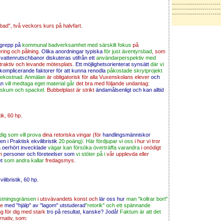
bad", två veckors kurs på halvfart.
sgrepp på
kommunal badverksamhet med särskilt fokus
på
ring och pålning.
Olika anordningar typiska
för just äventyrsbad
, som
vattenrutschbanor diskuteras utifrån ett
användarperspektiv med
traktiv och levande mötesplats
. Ett möjlighetsorienterat synsätt
där vi
komplicerande faktorer för att kunna renodla
påkostade skrytprojekt
bekostnad. Anmälan
är obligatorisk för alla Vuxenskolans elever
och
an
vill medtaga eget material går
det bra med följande undantag:
gskum och spackel.
Bubbelplast är strikt
ändamålsenligt och kan alltid
stik, 60 hp.
dig som vill prova
dina retoriska vingar (för
handlingsmänniskor
i Praktisk ekvilibristik
20 poäng). Här fördjupar vi oss
i hur vi tror
 oerhört invecklade
vägar kan försöka överträffa varandra
i onödigt
m
personer och företeelser som
vi stöter på i
vår upplevda eller
et
som andra kallar
fredagsmys.
vilibristik, 60 hp.
ristningsgränsen
i utsvävandets konst och
lär oss hur
man "kollrar bort"
re
med "hjälp" av "lagom" utstuderad
"retorik" och ett spännande
ng för dig med stark
tro på resultat, kanske? Jodå!
Faktum är att det
rnativ, som: