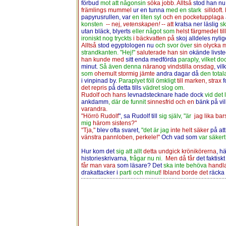
förbud
mot att någonsin
söka jobb. Alltså
stod han nu
främlings mummel
ur en tunna
med en stark
silldoft
papyrusrullen, var
en liten syl
och en pocketupplaga
konsten
-- nej,
vetenskapen!
-- att
kratsa ner läslig
sk
utan bläck, blyerts
eller något som
helst färgmedel ti
ironiskt nog tryckts
i bäckvatten på
skoj alldeles nyli
Alltså
stod egyptologen nu
och svor över
sin olycka
strandkanten. "Hej!"
saluterade han sin
okände livst
han kunde med
sitt enda medförda
paraply, vilket do
minut.
Så även denna
näranog vindstilla onsdag
, vil
som
ohemult stormig jämte
andra dagar då
den totala
i vinpinad by.
Paraplyet föll ömkligt
till marken, strax
f
det repris
på detta tills
vädret slog om
.
Rudolf och hans
levnadstecknare hade dock
vid det 
ankdamm
, där de funnit
sinnesfrid och en
bänk på vi
varandra.
"Hörrö Rudolf
", sa Rudolf till
sig själv, "är
jag lika bar
mig
härom sistens?"
"Tja,"
blev ofta svaret,
"det är jag
inte helt säker
på at
vänstra pannloben, perkele!"
Och vad som
var säkert
Hur kom det
sig att allt
detta undgick krönikörerna
, h
historieskrivarna
, frågar nu ni.
Men då får
det faktisk
får man vara
som läsare? Det
ska inte behöva
handl
drakattacker i
parti och minut
! Ibland borde det
räcka