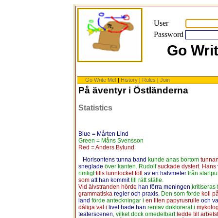
User
Password
Go Wri
Go Write Me!
|
History
|
Rules
|
Join
På äventyr i Östländerna
Statistics
Blue = Mårten Lind
Green = Måns Svensson
Red = Anders Bylund
Horisontens tunna band
kunde anas bortom
tunnan
sneglade
över kanten. Rudolf
suckade dystert. Hans
rimligt
tills tunnlocket föll
av en halvmeter
från startpu
som
att han kommit
till rätt ställe.
Vid älvstranden hörde
han förra meningen
kritiseras
grammatiska
regler och praxis
. Den som förde
koll p
land
förde anteckningar i
en liten papyrusrulle
och va
dåliga val i
livet hade han
rentav doktorerat i
mykolog
teaterscenen
, vilket dock omedelbart
ledde till arbe