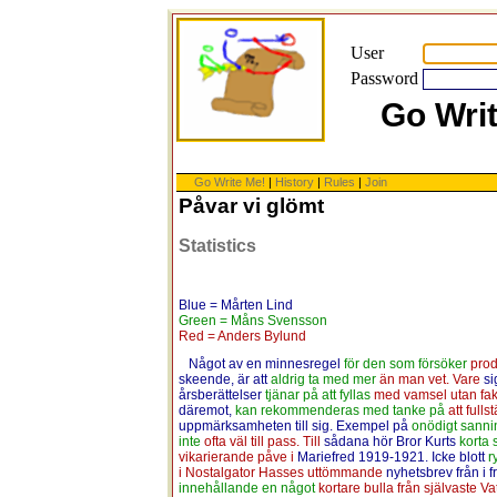
User
Password
Go Wri
Go Write Me!
|
History
|
Rules
|
Join
Påvar vi glömt
Statistics
Blue = Mårten Lind
Green = Måns Svensson
Red = Anders Bylund
Något av en minnesregel
för den som försöker
prod
skeende, är att
aldrig ta med mer
än man vet. Vare
si
årsberättelser
tjänar på att fyllas
med vamsel utan fa
däremot,
kan rekommenderas med tanke på
att full
uppmärksamheten till sig. Exempel på
onödigt sanni
inte
ofta väl till pass. Till
sådana hör Bror Kurts
korta 
vikarierande påve i
Mariefred 1919-1921. Icke blott
r
i Nostalgator Hasses uttömmande
nyhetsbrev från i 
innehållande en något
kortare bulla från självaste V