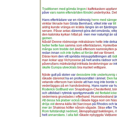
Traditionen med gömda lingon
i kaffekasken uppfan
påve
vars namn eftervärlden försökt
undertrycka. Det
Hans efterträdare var en rödmosig
herre med särege
vinklar liknade han
Gösta Bernhard, vilket inte var
ti
aldrig kunde vränga en kräkla
längre än en fjärding
senare. Påvar antas
däremot göra det omvända, vilk
den katolska kyrkan hittat på
men mer naturligt än s
gemen.
Nåväl! Denne rödmosige mitrabärare hette
inte det
heller hette han
samma som efterträdaren, Hynkelber
många som trodde det
ändå eftersom namnskylten p
redan innan
och inte byttes ut förrän
det var försent.
Därav kom
den vitt spridda missuppfattningen att
räd
man kokar upp Vichyssoise
på helt andra rädisor oc
påverullans märkvärdigt intrikata beskrivningar av
in
skulle Europa utvecklats
bra mycket vettigare.
Näste
gutt på stolen var
dessvärre inte underkunnig
råkade däremot
ha en professorstitel i ämnet.
Den ha
vetande eftersom han kände
att han nog inte borde
s
vederläggas på en handvändning
. Hans namn var h
Roderick Gotthard von
Snapdragon-Chesterfield, bör
och utbildad i rytmisk sportgymnastik
vid flertalet ic
sedermera grundades i efterhand: Hunnebostrand
är
Att dessa två platser också
råkade ligga norr om Näs
dröja vid
denna källa likt Narcissus
på Rhodos och ta
mer än
Shakiras höfter nånsin vågade. Strax
efter Th
Rom fullständigt nedrivet
, återuppbyggt baklänges, ri
helt
annanstans. I alla fall
råkade nybyggda Vatikane