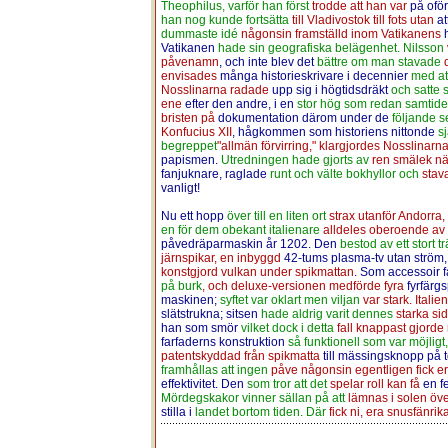
Theophilus, varför han först
trodde att han var
på ofö
han nog kunde fortsätta
till Vladivostok till fots utan
at
dummaste idé
någonsin framställd inom Vatikanens
Vatikanen
hade sin geografiska belägenhet. Nilsson
påvenamn
, och inte blev det
bättre om man stavade
envisades
många historieskrivare i decennier
med at
Nosslinarna radade
upp sig i högtidsdräkt
och satte 
ene
efter den andre, i en
stor hög som redan samtid
bristen på
dokumentation därom under de
följande s
Konfucius XII
, hågkommen som historiens nittonde
s
begreppet
"allmän förvirring," klargjordes Nosslinarn
papismen.
Utredningen hade gjorts av
ren smälek nä
fanjuknare, raglade
runt och välte bokhyllor och
stav
vanligt!
Nu ett hopp
över till en liten ort
strax utanför Andorra, 
en för dem obekant italienare
alldeles oberoende av
påvedräparmaskin år 1202. Den
bestod av ett stort tr
järnspikar, en inbyggd
42-tums plasma-tv utan ström,
konstgjord vulkan under spikmattan
. Som accessoir 
på burk
, och deluxe-versionen medförde fyra
fyrfärg
maskinen;
syftet var oklart men viljan
var stark. Itali
slätstrukna; sitsen
hade aldrig varit dennes
starka si
han som smör
vilket dock i detta
fall knappast gjord
farfaderns konstruktion
så funktionell som var möjligt,
patentskyddad från spikmatta
till mässingsknopp på 
framhållas att ingen
påve någonsin egentligen fick er
effektivitet. Den
som tror att det
spelar roll kan få
en f
Mördegskakor vinner sällan på att
lämnas i solen öve
stilla i
landet bortom tiden. Där
fick ni, era snusfänrika