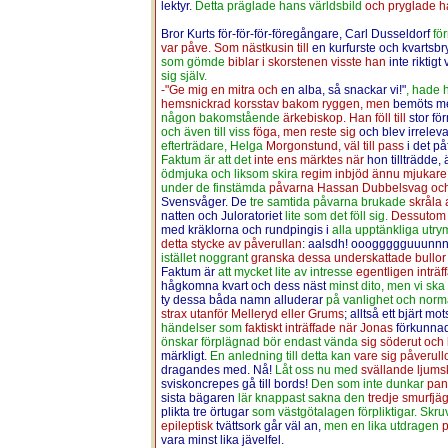
lektyr.
Detta präglade hans världsbild
och pryglade h
Bror Kurts för-för-för-föregångare, Carl Dusseldorf
fö
var påve. Som nästkusin till
en kurfurste och kvartsbryl
som gömde
biblar i skorstenen visste han
inte riktig
sig själv.
-"Ge mig en mitra och
en alba, så snackar vi!"
, hade 
hemsnickrad korsstav bakom ryggen, men
bemöts me
någon bakomstående
ärkebiskop. Han föll till
stor f
och även till viss
föga, men reste sig
och blev irrelev
efterträdare, Helga
Morgonstund, väl till pass
i det p
Faktum är att det
inte ens märktes när
hon tillträdde,
ödmjuka och liksom skira
regim inbjöd ännu mjukare
under de finstämda
påvarna Hassan Dubbelsvag oc
Svensvåger. De
tre samtida påvarna brukade
skråla
natten och Juloratoriet
lite som det föll sig.
Dessutom 
med kräklorna och rundpingis i
alla upptänkliga ut
detta stycke av påverullan
: aalsdh! oooggggguuunnnh
istället noggrant
granska dessa underskattade bullor 
Faktum är
att mycket lite av intresse
egentligen inträ
hågkomna kvart och dess näst
minst dito, men vi ska
ty dessa båda namn alluderar
på vanlighet och norm
strax utanför Melleryd eller Grums
; alltså ett bjärt m
händelser som
faktiskt inträffade när Jonas
förkunna
önskar förplägnad bör endast vända
sig söderut och b
märkligt.
En anledning till detta kan
vare sig påverullo
dragandes med. Nå!
Låt oss nu med
svällande ljums
sviskoncrepes gå till bords!
Den som inte dunkar
pan
sista bägaren
lär knappast sakna den
tredje smurfjä
plikta tre örtugar
som västgötalagen förpliktigar. Skru
epileptisk
tvättsork går väl an,
men en lika utdragen
p
vara minst lika jävelfel.