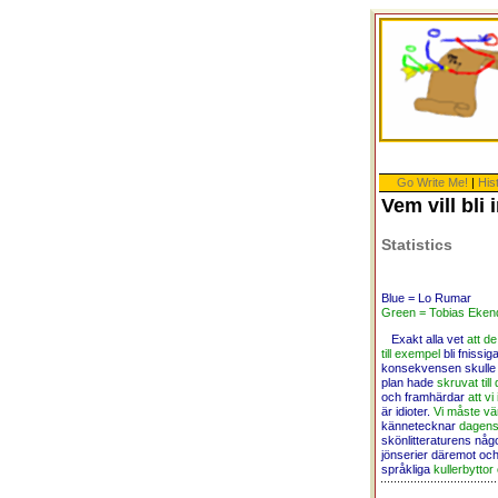
Go Write Me!
|
His
Vem vill bli
Statistics
Blue = Lo Rumar
Green = Tobias Eken
Exakt alla vet
att de
till exempel
bli fnissiga
konsekvensen skulle 
plan hade
skruvat till 
och framhärdar
att vi
är idioter.
Vi måste vä
kännetecknar
dagens
skönlitteraturens någ
jönserier däremot oc
språkliga
kullerbytto