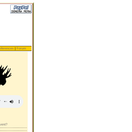
eferences
|
Forum
kvent?