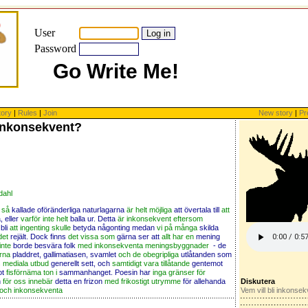
User
Password
Go Write Me!
tory
|
Rules
|
Join
New story
|
Pr
 inkonsekvent?
dahl
 så
kallade oföränderliga naturlagarna
är helt möjliga
att övertala till
att
, eller
varför inte helt
balla ur. Detta
är inkonsekvent eftersom
bli
att ingenting skulle
betyda någonting medan
vi på många
skilda
det
rejält. Dock finns
det vissa som
gärna ser att
allt har en
mening
 inte
borde besvära folk
med inkonsekventa meningsbyggnader
- de
rna
pladdret, gallimatiasen, svamlet
och de obegripliga
utlåtanden som
 mediala utbud
generellt sett, och
samtidigt vara tillåtande
gentemot
ot
fisförnäma ton i
sammanhanget. Poesin har
inga gränser för
h
för oss innebär
detta en frizon
med frikostigt utrymme
för allehanda
Diskutera
r och inkonsekventa
Vem vill bli inkonse