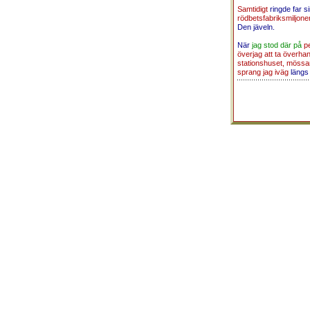
Samtidigt
ringde far 
rödbetsfabriksmiljone
Den jäveln.
När
jag stod där på
p
överjag att ta överha
stationshuset, möss
sprang jag iväg
längs