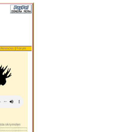
eferences
|
Forum
rsta skrymslen