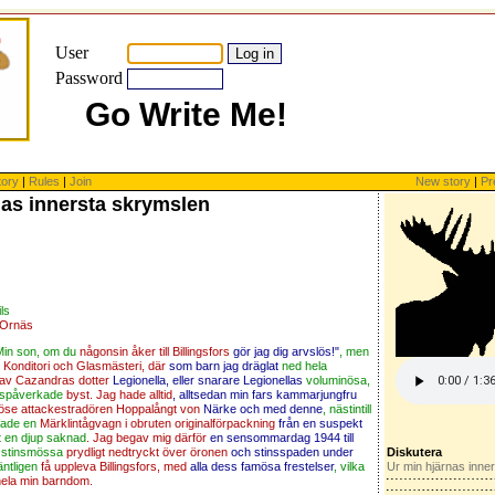
User
Password
Go Write Me!
tory
|
Rules
|
Join
New story
|
Pr
nas innersta skrymslen
ls
 Ornäs
Min son, om du
någonsin åker till Billingsfors
gör jag dig arvslös!"
, men
Konditori och Glasmästeri, där
som barn jag dräglat
ned hela
av Cazandras dotter
Legionella, eller snarare Legionellas
voluminösa,
nspåverkade
byst. Jag hade alltid
, alltsedan min fars kammarjungfru
öse attackestradören Hoppalångt von
Närke och med denne
, nästintill
fade en
Märklintågvagn i obruten originalförpackning
från en suspekt
t en djup saknad
. Jag begav mig därför
en sensommardag 1944 till
 stinsmössa
prydligt nedtryckt över öronen
och stinsspaden under
Diskutera
äntligen
få uppleva Billingsfors, med
alla dess famösa frestelser
, vilka
Ur min hjärnas inne
hela min barndom.