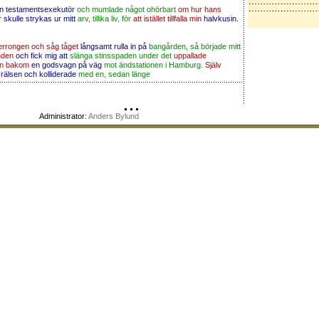
sin testamentsexekutör
och mumlade något ohörbart
om hur hans
r
skulle strykas ur mitt
arv, tillika liv, för
att istället tillfalla min
halvkusin.
errongen och såg tåget
långsamt rulla in på
bangården, så började mitt
nden
och fick mig att
slänga stinsspaden under det
uppallade
an bakom
en godsvagn på väg
mot ändstationen i Hamburg.
Själv
 rälsen och kolliderade
med en, sedan länge
Administrator:
Anders Bylund