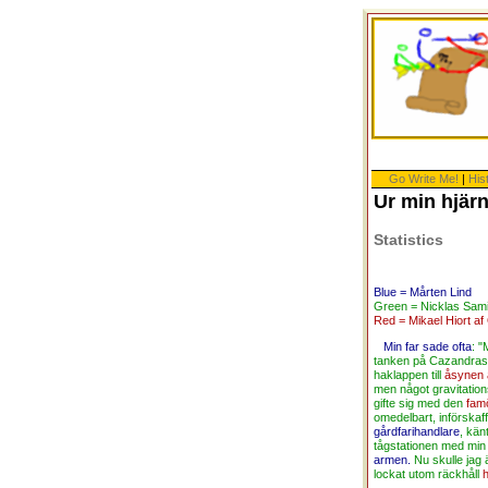
Go Write Me!
|
His
Ur min hjär
Statistics
Blue = Mårten Lind
Green = Nicklas Sami
Red = Mikael Hiort af
Min far sade ofta
: "
tanken på Cazandras
haklappen till
åsynen 
men något gravitatio
gifte sig med den
fam
omedelbart, införskaf
gårdfarihandlare
, kän
tågstationen med min
armen.
Nu skulle jag 
lockat utom räckhåll