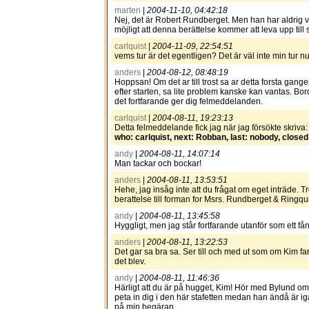
marten
|
2004-11-10, 04:42:18
Nej, det är Robert Rundberget. Men han har aldrig var
möjligt att denna berättelse kommer att leva upp till 
carlquist
|
2004-11-09, 22:54:51
vems tur är det egentligen? Det är väl inte min tur nu
anders
|
2004-08-12, 08:48:19
Hoppsan! Om det ar till trost sa ar detta forsta gangen
efter starten, sa lite problem kanske kan vantas. Bor
det fortfarande ger dig felmeddelanden.
carlquist
|
2004-08-11, 19:23:13
Detta felmeddelande fick jag när jag försökte skriva:
who: carlquist, next: Robban, last: nobody, closed
andy
|
2004-08-11, 14:07:14
Man tackar och bockar!
anders
|
2004-08-11, 13:53:51
Hehe, jag insåg inte att du frågat om eget inträde. 
berattelse till forman for Msrs. Rundberget & Ringqui
andy
|
2004-08-11, 13:45:58
Hyggligt, men jag står fortfarande utanför som ett fån.
anders
|
2004-08-11, 13:22:53
Det gar sa bra sa. Ser till och med ut som om Kim far
det blev.
andy
|
2004-08-11, 11:46:36
Härligt att du är på hugget, Kim! Hör med Bylund om i
peta in dig i den här stafetten medan han ändå är i
på min begäran.