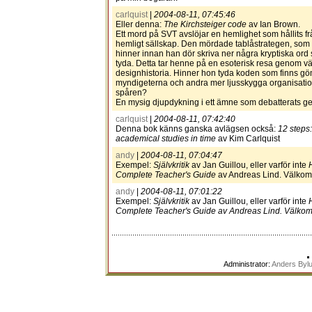
carlquist
|
2004-08-11, 07:45:46
Eller denna:
The Kirchsteiger code
av Ian Brown.
Ett mord på SVT avslöjar en hemlighet som hållits f
hemligt sällskap. Den mördade tablåstrategen, som v
hinner innan han dör skriva ner några kryptiska ord
tyda. Detta tar henne på en esoterisk resa genom vä
designhistoria. Hinner hon tyda koden som finns gö
myndigeterna och andra mer ljusskygga organisat
spåren?
En mysig djupdykning i ett ämne som debatterats g
carlquist
|
2004-08-11, 07:42:40
Denna bok känns ganska avlägsen också:
12 steps:
academical studies in time
av Kim Carlquist
andy
|
2004-08-11, 07:04:47
Exempel:
Självkritik
av Jan Guillou, eller varför inte
Complete Teacher's Guide
av Andreas Lind. Välko
andy
|
2004-08-11, 07:01:22
Exempel:
Självkritik
av Jan Guillou, eller varför inte
Complete Teacher's Guide
av Andreas Lind. Välko
Administrator:
Anders Byl