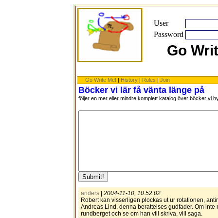
User
Password
Go Wri
Go Write Me!
|
History
|
Rules
|
Join
Böcker vi lär få vänta länge på
följer en mer eller mindre komplett katalog över böcker vi 
anders
|
2004-11-10, 10:52:02
Robert kan visserligen plockas ut ur rotationen, anti
Andreas Lind, denna berattelses gudfader. Om inte 
rundberget och se om han vill skriva, vill saga.