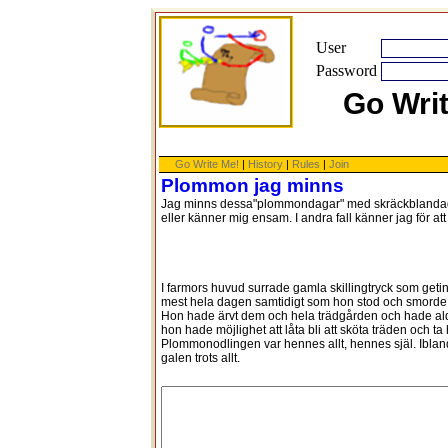
User
Password
Go Wri
Go Write Me!
|
History
|
Rules
|
Join
Plommon jag minns
Jag minns dessa"plommondagar" med skräckblandad f
eller känner mig ensam. I andra fall känner jag för att
I farmors huvud surrade gamla skillingtryck som geti
mest hela dagen samtidigt som hon stod och smord
Hon hade ärvt dem och hela trädgården och hade ald
hon hade möjlighet att låta bli att sköta träden och ta 
Plommonodlingen var hennes allt, hennes själ. Iblan
galen trots allt.