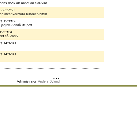
 känns dock allt annat än självklar.
, 06:17:53
 mest kärnfulla historien hittills.
0, 15:38:00
jag blev ändå lite paff.
15:13:04
kt så, eller?
0, 14:37:41
0, 14:37:41
Administrator:
Anders Bylund