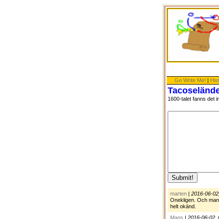
Go Write Me!
|
His
Tacoselände
1600-talet fanns det 
marten
|
2016-06-02
Onekligen. Och man bl
helt okänd.
Mans
|
2016-06-02, 