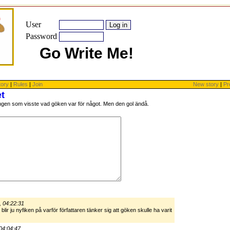
User
Password
Go Write Me!
tory
|
Rules
|
Join
New story
|
Pr
t
ingen som visste vad göken var för något. Men den gol ändå.
, 04:22:31
ir ju nyfiken på varför författaren tänker sig att göken skulle ha varit
04:04:47