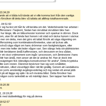
15:34:29
ande att vi båda två kände att vi ville komma bort från den vanliga
försöken till detta blev så tafatta att alltihop totalhavererade.
, 04:51:50
ig ha levt ett hårt liv vill berätta om det. Vederbörande har arbetat i
fferostare i Tasjkent. Sedan han skrubbat skrubben blev han
rt hur länge, tills en blåsorkester kommer och sparkar in dörren. Dock
onom, utan för att binda fast honom i ett städ och täcka honom i säckar.
t mer om detta, men det görs ett tafatt försök att säga någonting om
fferostning som kombinationsföreteelse, utan att lyckas alls.
 också säga något om hans drömmar som fastighetsägare, eller
en inte heller det leder någon vart. Sen slängs hela skrubbhistorien
et blir berättaren ändå kafferostare, och dessutom en bra sådan,
 ett visst vridmoment som ingår i processen, och åtminstone i hans
lir han ändå, men anser att det är andras fel. Han är dock inte
ppsägningen fick ödesdigra konsekvenser för andra*. Detta kryptiska
a lite som resten. Däremot beskriver han sig som småbitter,
ruten, vilket visserligen låter rätt likt gnällig. Genom att vandalisera
gon sorts anständigt avgångsvederlag och tog sedan ett annat jobb
 på att lägga sig själv i lä och invänta blåst. Detta försöker han
 någon sorts tankebild av ett märkligt dass. Sen tappar han liksom
r.
19:20:36
mt.
1, 19:19:28
 med dubbelinlägg för mig på denna
18:52:57
e!