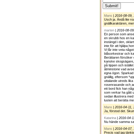
Mans
|
2016-08-09, 
Usch ja. Ändå lite ro
gnällkaraktären, men 
marten
|
2016-08-09
En person som anser s
en skrubb hos en ka
instängd i den, okla
inte för att hjälpa h
Vi får inte veta någo
blåsorkestrar och ka
Berättaren försöker
kanske skogsägare, m
på tippen och iställ
åtminstone vad avser
egna ögon. Sparkad b
gnällig, eftersom *u
uttalande utreds lik
rosenrasande och andt
ett bord fick han nå
som verkar ha gått ut
sedan illustrera med
lusten att berätta me
Mans
|
2016-04-11, 
Ja, förstod det. Sku
Katarina
|
2016-04-1
Nu hände samma sak
Mans
|
2016-04-07, 
Precis vad jag tänkt