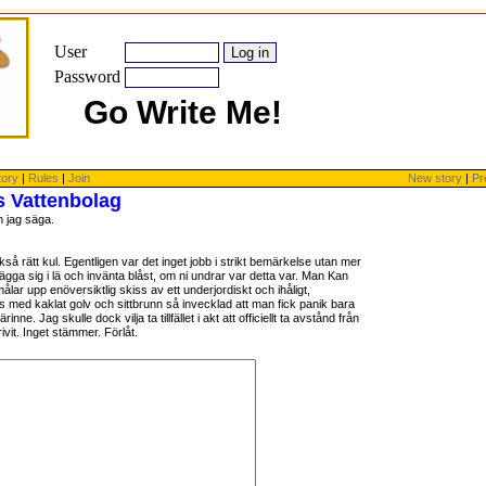
User
Password
Go Write Me!
tory
|
Rules
|
Join
New story
|
Pr
s Vattenbolag
n jag säga.
kså rätt kul. Egentligen var det inget jobb i strikt bemärkelse utan mer
lägga sig i lä och invänta blåst, om ni undrar var detta var. Man Kan
målar upp enöversiktlig skiss av ett underjordiskt och ihåligt,
ss med kaklat golv och sittbrunn så invecklad att man fick panik bara
ne. Jag skulle dock vilja ta tillfället i akt att officiellt ta avstånd från
ivit. Inget stämmer. Förlåt.