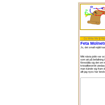
Go Write Me!
|
His
Feta Molnet
Jo, det small rejält ka
Mitt nästa jobb var oc
som att på befallning 
föreställa sig det om 
kristallbestrött uteda
man kände sig fram därin
allt jag nyss har beskr