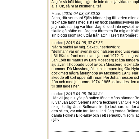
Jag är så trött idag....gjorde inte den självklara ko
alls! Ok, så ni är kusiner alltså.
Mans
|
2016-04-08, 08:30:52
Jaha, där ser man! Själv känner jag till serien efter
tecknade fanns med sist i en tjock samlingsvolym me
jag hade när jag var liten. Jag förstod inte mycket a
skulle gå bättre nu. Jag har förresten för mig att Ka
sin blogg (som jag utgår från att ni läser) häromåret.
marten
|
2016-04-08, 07:07:36
Några sakfel av mig. Saxat ur seriewikin:
"Bellman" var en svensk originalserie med viss vänst
i Bild/Kulturfront med start i januari 1972. De tidiga
Jan Lööf till manus av Lars Mossberg (båda fungera
sju avsnitt hoppade Lööf av och Mossberg tecknade 
nummer. Då Mossberg åkte in i lumpen tog Ola Nyberg
dock med några återinhopp av Mossberg 1973. När
skedde ett kort uppehåll innan Per Johannesson oc
från och med julnumret 1974. 1985 tecknades den 
till slut lades ner.
marten
|
2016-04-08, 06:55:54
Här vill jag nu lyfta på hatten för att Måns nämner B
ju var Jan Lööf. Seriens andra tecknare var Olle M
riktigt festligt är att Bellmans tredje tecknare, under
den stilen, var min far Hans Lind. Jag trodde Bellma
gamla Folket i Bild-arkiv och i ett seriealbum som 
själv.