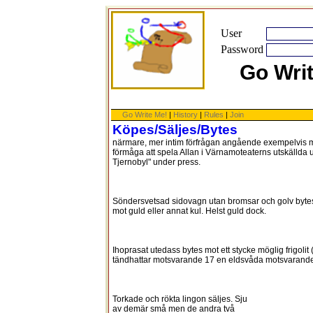
User
Password
Go Wri
Go Write Me!
|
History
|
Rules
|
Join
Köpes/Säljes/Bytes
närmare, mer intim förfrågan angående exempelvis 
förmåga att spela Allan i Värnamoteaterns utskällda
Tjernobyl" under press.
Söndersvetsad sidovagn utan bromsar och golv byte
mot guld eller annat kul. Helst guld dock.
Ihoprasat utedass bytes mot ett stycke möglig frigolit
tändhattar motsvarande 17 en eldsvåda motsvarande
Torkade och rökta lingon säljes. Sju
av demär små men de andra två