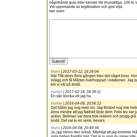
någotsånär gula eller kanske lite brunaktiga. 100 kr s
Vid uppvisande av legitimation och god vilja
kan även
Mans
|
2017-03-12, 16:26:04
När Titti skrev förra gången blev det något knas. Ho
inlägg och få Mårten överhoppad i rotationen. Jag ly
kör vi väl på ändå.
marten
|
2017-02-16, 04:39:11
En sån klocka vill jag ha.
marten
|
2016-04-08, 20:56:12
Det håller jag nog med om. Jag förstod nog inte heller
ännu mindre att jag faktiskt läste dem. Felix tex va
action. Bellman var bara trök-realism och progg-grå 
ändå. Det var ju en serie, bevars.
Mans
|
2016-04-08, 20:49:34
Ja, jag minns den också. Märkligt att jag kommer ih
sista bilden framför mig. Det är ju som du säger inte 