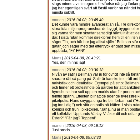
slags minne av min egen oförståelse när jag tänker
jag har egentligen svårt att förstå varför nu när det f
minsta subtilt.
marten
|
2016-04-08, 20:45:40
Det kunde vara mindre avancerat än så. Tre direktöre
stora fula miljonprogramshus de byggt, bygger eller
sig varma för men skrattar samtidigt hånfullt åt att de
där. I sista rutan kommer direktören hem till en liten söt
säger "Ja, och här bor jag alltså själv." Bellman står
gatan och säger med det eftertryck endast den mis
uppbåda, "FY FAN!"
Mans
|
2016-04-08, 20:43:21
Yes, den minns jag!
marten
|
2016-04-08, 20:30:38
Nivån av satir i Bellman var ju för övrigt inte så förfä
snarare rätt så pang på. Satir är kanske inte rätt ord h
naivistisk och idealistisk. Exempel på strip: Bellma
och finner ett protestmöte på gården för att bankdi
hyreshuset har satt upp en markis utanför porten oc
femtio spänn. Effekten blir att de boende hyresstrejk
piketpolis. Hans snygga unga fru blir förbannad ("H
jag fan i dig!") och slår en polis på käften. I sista r
kompis och frun i piketbilen. "Jaha, nu är man bostads
ett kollektiv i Upplands Väsby. Vi åker dit och odlar g
Ester?" "Får jag? Toppen!"
marten
|
2016-04-08, 09:19:12
Just precis.
Mans
|
2016-04-08, 09:03:33