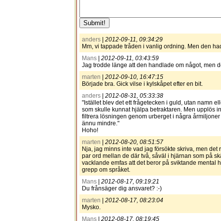
anders
|
2012-09-11, 09:34:29
Mm, vi tappade tråden i vanlig ordning. Men den hade 
Mans
|
2012-09-11, 03:43:59
Jag trodde länge att den handlade om något, men de
marten
|
2012-09-10, 16:47:15
Började bra. Gick vilse i kylskåpet efter en bit.
anders
|
2012-08-31, 05:33:38
"Istället blev det ett frågetecken i guld, utan namn
som skulle kunnat hjälpa betraktaren. Men upplös in
filtrera lösningen genom urberget i några årmiljoner 
ännu mindre."
Hoho!
marten
|
2012-08-20, 08:51:57
Nja, jag minns inte vad jag försökte skriva, men det r
par ord mellan de där två, såväl i hjärnan som på 
vacklande emfas att det beror på sviktande mental 
grepp om språket.
Mans
|
2012-08-17, 09:19:21
Du frånsäger dig ansvaret? :-)
marten
|
2012-08-17, 08:23:04
Mysko.
Mans
|
2012-08-17, 08:19:45