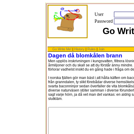
User
Password
Go Wri
Go Write Me!
|
History
|
Rules
|
Join
Dagen då blomkålen brann
Men upplös inskrivningen i kungsvatten, filtrera lös
årmiljoner och du skall se att du förstår ännu mindre
förlorar vadhelst insikt du en gång hade i fråga om de
I norska fjällen gör man bäst i att hålla käften om ba
från granndalen, ty slikt förebådar diverse hemsökel
svarta baconninjor sedan överfaller de vita blomkåls
diverse naturväsen stöter samman i diverse förunderli
sagt varje hörn, ja då vet man det vankas: en aldrig
slutkläm.