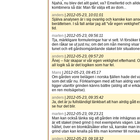
Njahä, nu blev det allt galet, va? Emellertid och all
kombinera så där. Man får välja ett av dom...
anders
|
2012-05-23, 10:01:01
Själva analysen är i sig ovanlig och kanske kan an
berättelsen. I så fall antar jag att "vår egen veklighe
tid.
marten
|
2012-05-23, 09:56:11
Tja, märkligare formuleringar har vi sett. Vi försöke
den råkar se ut just nu; om det om nån mening visar s
tunet och ett gårdsomgärdande staket blir situatione
anders
|
2012-05-23, 09:57:20
Ånej -- här skapar vi vår egen veklighet efterhand. 
all logik så är det logiken som har fel.
Mans
|
2012-05-23, 09:45:17
Om gården vore belägen i norska fjällen hade det var
som det står nu. Förklaringen med att han aldrig vari
ligger utanför grinden känns bättre (aldrig att vi erk
en ren motsägelse).
anders
|
2012-05-23, 09:35:42
Ja, det är ju fullständigt tänkbart att han alrdig gått 
se hur det blir.
marten
|
2012-05-23, 09:23:21
Man kan också tänka sig att gården inte inhägnas av e
är ett staket (med grind i) mot exempelvis vägen. 
hållet, över en blomkålsåker eller så, kanske man 
grind utan kan knalla på tills man kommer till norska 
anders
|
2012-05-23, 09:18:32