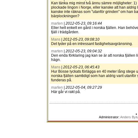
Kan tänka mig minst två ännu sämre möjligheter: 1) 
plockade lingon i Norge, eller kanske att han aldrig
kanske inte räknas som "utanför grinden" om han b
bärplockningen?
marten
|
2012-05-23, 09:16:44
Eller helt enkelt en gård i norska fjällen. Han behöv
fjäll i trädgården.
Mans
|
2012-05-23, 09:08:10
Det tyder på en intressant fastighetsavgränsning.
marten
|
2012-05-23, 09:04:32
Den enda förklaring jag kan se är att norska fjällen 
hägn.
Mans
|
2012-05-23, 06:45:43
Hur Bosse lyckats förlägga en 40 meter lång stege 
norska fjällen samtidigt som han aldrig varit utanför 
funderas på.
marten
|
2012-05-04, 09:27:29
Här går vi rakt på.
Administrator:
Anders Byl