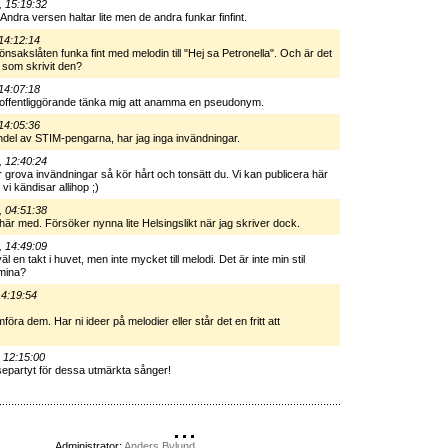
, 15:19:32
 Andra versen haltar lite men de andra funkar finfint.
14:12:14
nsakslåten funka fint med melodin till "Hej sa Petronella". Och är det
g som skrivit den?
14:07:18
t offentliggörande tänka mig att anamma en pseudonym.
14:05:36
andel av STIM-pengarna, har jag inga invändningar.
, 12:40:24
ar grova invändningar så kör hårt och tonsätt du. Vi kan publicera här
vi kändisar allihop ;)
, 04:51:38
här med. Försöker nynna lite Helsingslikt när jag skriver dock.
, 14:49:09
l en takt i huvet, men inte mycket till melodi. Det är inte min stil
 mina?
14:19:54
mföra dem. Har ni ideer på melodier eller står det en fritt att
 12:15:00
separtyt för dessa utmärkta sånger!
Administrator:
Anders Bylund