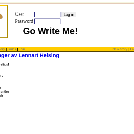
User
Password
Go Write Me!
tory
|
Rules
|
Join
New story
|
Pr
ger av Lennart Helsing
ltips!
NG
e
n
 snöre
lir