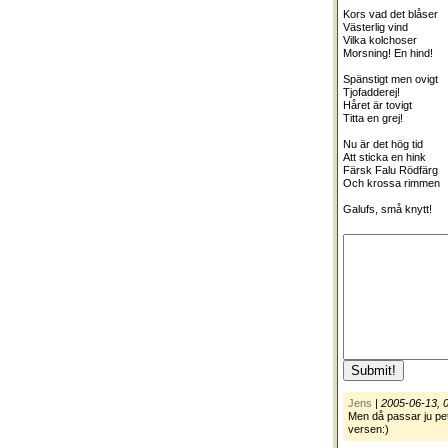
Kors vad det blåser
Västerlig vind
Vilka kolchoser
Morsning! En hind!
Spänstigt men ovigt
Tjofadderej!
Håret är tovigt
Titta en grej!
Nu är det hög tid
Att sticka en hink
Färsk Falu Rödfärg
Och krossa rimmen
Galufs, små knytt!
Jens
|
2005-06-13, 
Men då passar ju pet
versen:)