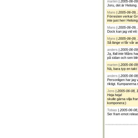
marten
|
2005-06-09
Joru, det är Helsing.
Mans
|
2005-06-09, 
Förresten verkar Grö
inte just herr Helsin
Mans
|
2005-06-09, 
Dock kan jag vid et
Mans
|
2005-06-09, 
Så länge vi får vår 
anders
|
2005-06-09
Ja, ifall inte Måns h
på sidan och sen blir 
marten
|
2005-06-09
Nä, bara typ en takt 
anders
|
2005-06-08
Personligen har jag vä
riktigt. Kumpanerna
Jens
|
2005-06-08, 
Heja heja!
skulle gärna vilja fra
komponera:)
Tobias
|
2005-06-08,
Ser fram emot relea