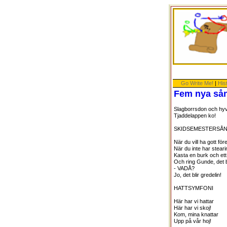
Go Write Me!
|
His
Fem nya sån
Slagborrsdon och hyve
Tjaddelappen ko!
SKIDSEMESTERSÅ
När du vill ha gott för
När du inte har steari
Kasta en burk och ett
Och ring Gunde, det b
- VADÅ?
Jo, det blir gredelin!
HATTSYMFONI
Här har vi hattar
Här har vi skoj!
Kom, mina knattar
Upp på vår hoj!