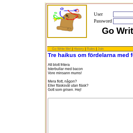
User
Password
Go Wri
Go Write Me!
|
History
|
Rules
|
Join
Tre haikus om fördelarna med f
Att blott fritera
Isterbullar med bacon
Vore minsann mums!
Mera flott, någon?
Eller fläsksvål utan fläsk?
Gott som grisen. Hej!